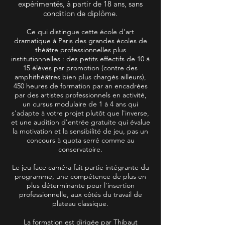
expérimentés, à partir de 18 ans, sans
condition de diplôme.
Ce qui distingue cette école d'art
dramatique à Paris des grandes écoles de
théâtre professionnelles plus
institutionnelles : des petits effectifs de 10 à
15 élèves par promotion (contre des
amphithéâtres bien plus chargés ailleurs),
450 heures de formation par an encadrées
par des artistes professionnels en activité,
un cursus modulaire de 1 à 4 ans qui
s'adapte à votre projet plutôt que l'inverse,
et une audition d'entrée gratuite qui évalue
la motivation et la sensibilité de jeu, pas un
concours à quota serré comme au
conservatoire.
Le jeu face caméra fait partie intégrante du
programme, une compétence de plus en
plus déterminante pour l'insertion
professionnelle, aux côtés du travail de
plateau classique.
La formation est dirigée par Thibaut