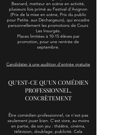
Besnard, metteur en scène en activité,
plusieurs fois primé au Festival d'Avignon
(Prix de la mise en scène, Prix du public
pour Petite. aux Déchargeurs), qui encadre
personnellement les promotions de Cours
Les Insurgés.
Places limitées à 10-15 élèves par
promotion, pour une rentrée de
septembre.
Candidater à une audition d'entrée gratuite
QU'EST-CE QU'UN COMÉDIEN
PROFESSIONNEL,
CONCRÈTEMENT
Être comédien professionnel, ce n'est pas
seulement jouer bien. C'est vivre, au moins
en partie, de son jeu : théâtre, cinéma,
télévision, doublage, publicité. Cela