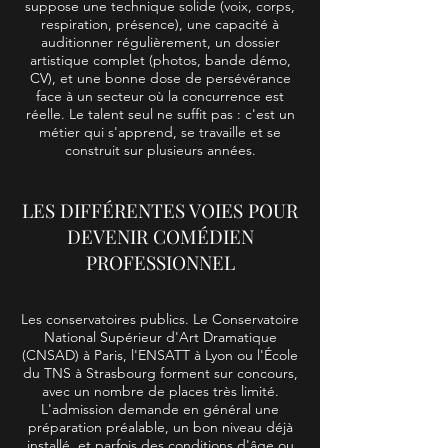
suppose une technique solide (voix, corps,
respiration, présence), une capacité à
auditionner régulièrement, un dossier
artistique complet (photos, bande démo,
CV), et une bonne dose de persévérance
face à un secteur où la concurrence est
réelle. Le talent seul ne suffit pas : c'est un
métier qui s'apprend, se travaille et se
construit sur plusieurs années.
LES DIFFÉRENTES VOIES POUR
DEVENIR COMÉDIEN
PROFESSIONNEL
Les conservatoires publics. Le Conservatoire
National Supérieur d'Art Dramatique
(CNSAD) à Paris, l'ENSATT à Lyon ou l'École
du TNS à Strasbourg forment sur concours,
avec un nombre de places très limité.
L'admission demande en général une
préparation préalable, un bon niveau déjà
installé, et parfois des conditions d'âge ou