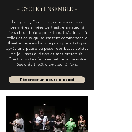
- CYCLE 1 ENSEMBLE -
Le cycle 1, Ensemble, correspond aux
premières années de théâtre amateur à
Paris chez Théâtre pour Tous. Il s'adresse à
celles et ceux qui souhaitent commencer le
théâtre, reprendre une pratique artistique
après une pause ou poser des bases solides
de jeu, sans audition et sans prérequis.
C'est la porte d'entrée naturelle de notre
école de théâtre amateur à Paris
.
Réserver un cours d'essai