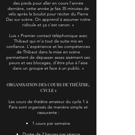
des pieds pour aller en cours l'année
dernière, cette année je fais 35 minutes de
vélo après le boulot pour réciter du Pierre
Dac sur scène. On apprend à assumer notre
ridicule et ça c'est canon. »
Luis « Premier contact téléphonique avec
Thibaut qui m'a tout de suite mis en
confiance. L'expérience et les compétences
de Thibaut dans la mise en scène
permettent de dépasser assez aisément ses
peurs et ses blocages, d'être plus à l'aise
dans un groupe et face à un public. »
ORGANISATION DES COURS DE THÉÂTRE,
CYCLE 1
Les cours de théâtre amateur du cycle 1 à
Paris sont organisés de manière simple et
rassurante :
1 cours par semaine
Durée de 2 heures par séance