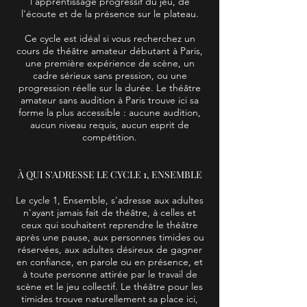
l'apprentissage progressif du jeu, de
l'écoute et de la présence sur le plateau.
Ce cycle est idéal si vous recherchez un
cours de théâtre amateur débutant à Paris,
une première expérience de scène, un
cadre sérieux sans pression, ou une
progression réelle sur la durée. Le théâtre
amateur sans audition à Paris trouve ici sa
forme la plus accessible : aucune audition,
aucun niveau requis, aucun esprit de
compétition.
À QUI S'ADRESSE LE CYCLE 1, ENSEMBLE
Le cycle 1, Ensemble, s'adresse aux adultes
n'ayant jamais fait de théâtre, à celles et
ceux qui souhaitent reprendre le théâtre
après une pause, aux personnes timides ou
réservées, aux adultes désireux de gagner
en confiance, en parole ou en présence, et
à toute personne attirée par le travail de
scène et le jeu collectif. Le théâtre pour les
timides trouve naturellement sa place ici,