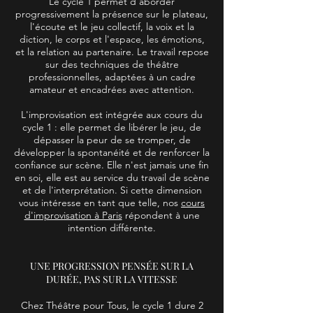
Le cycle 1 permet d'aborder
progressivement la présence sur le plateau,
l'écoute et le jeu collectif, la voix et la
diction, le corps et l'espace, les émotions,
et la relation au partenaire. Le travail repose
sur des techniques de théâtre
professionnelles, adaptées à un cadre
amateur et encadrées avec attention.
L'improvisation est intégrée aux cours du
cycle 1 : elle permet de libérer le jeu, de
dépasser la peur de se tromper, de
développer la spontanéité et de renforcer la
confiance sur scène. Elle n'est jamais une fin
en soi, elle est au service du travail de scène
et de l'interprétation. Si cette dimension
vous intéresse en tant que telle, nos
cours
d'improvisation à Paris
répondent à une
intention différente.
UNE PROGRESSION PENSÉE SUR LA
DURÉE, PAS SUR LA VITESSE
Chez Théâtre pour Tous, le cycle 1 dure 2