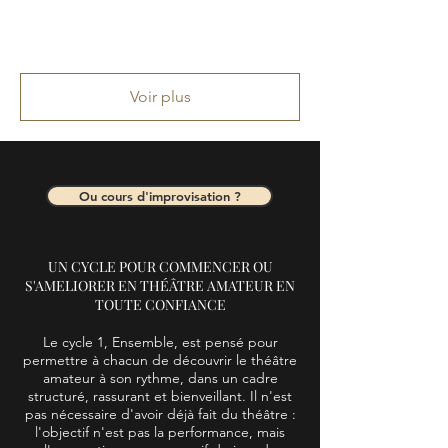
Voir plus
Ou cours d'improvisation ?
UN CYCLE POUR COMMENCER OU
S'AMELIORER EN THÉÂTRE AMATEUR EN
TOUTE CONFIANCE
Le cycle 1, Ensemble, est pensé pour
permettre à chacun de découvrir le théâtre
amateur à son rythme, dans un cadre
structuré, rassurant et bienveillant. Il n'est
pas nécessaire d'avoir déjà fait du théâtre :
l'objectif n'est pas la performance, mais