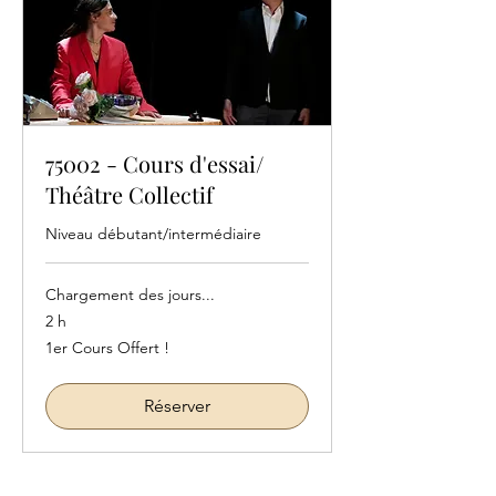
75002 - Cours d'essai/
Théâtre Collectif
Niveau débutant/intermédiaire
Chargement des jours...
2 h
1er
1er Cours Offert !
Cours
Offert
!
Réserver