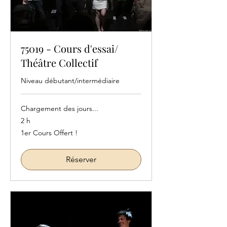
75019 - Cours d'essai/
Théâtre Collectif
Niveau débutant/intermédiaire
Chargement des jours...
2 h
1er
1er Cours Offert !
Cours
Offert
!
Réserver