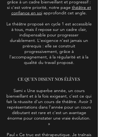
grâce à un cadre bienveillant et progressif :
si c'est votre priorité, notre page
théâtre et
confiance en soi
approfondit cet angle.
Le théâtre proposé en cycle 1 est accessible
à tous, mais il repose sur un cadre clair,
indispensable pour progresser
durablement. L'exigence n'est jamais un
prérequis : elle se construit
progressivement, grâce à
l'accompagnement, à la régularité et à la
qualité du travail proposé.
CE QU'EN DISENT NOS ÉLÈVES
Sami « Une superbe année, un cours
bienveillant et à la fois exigeant, c'est ce qui
fait la réussite d'un cours de théâtre. Avoir 3
représentations dans l'année pour un cours
débutant est rare et c'est un avantage
énorme pour constater une vraie évolution.
»
Paul « Ce truc est thérapeutique. Je traînais