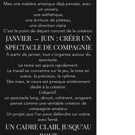
Mais une matière artistique déjà pensée, avec :
un univers,
une esthétique,
une écriture de plateau,
une direction claire.
C’est le point de départ concret de la création.
JANVIER → JUIN : CRÉER UN
SPECTACLE DE COMPAGNIE
À partir de janvier, tout s’organise autour du
spectacle.
Le texte est appris rapidement.
Le travail se concentre sur le jeu, la mise en
scène, la précision, le rythme.
Dès mars, le cours est presque entièrement
dédié à la création.
L’objectif :
un spectacle long, abouti, cohérent, exigeant,
pensé comme une véritable création de
compagnie amateur.
Un projet que l’on peut défendre sur scène
avec fierté.
UN CADRE CLAIR, JUSQU’AU