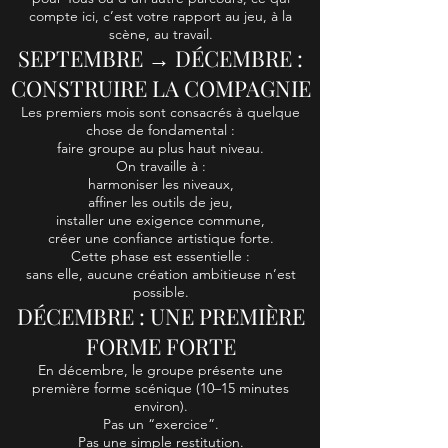
compte ici, c’est votre rapport au jeu, à la
scène, au travail.
SEPTEMBRE → DÉCEMBRE :
CONSTRUIRE LA COMPAGNIE
Les premiers mois sont consacrés à quelque
chose de fondamental :
faire groupe au plus haut niveau.
On travaille à :
harmoniser les niveaux,
affiner les outils de jeu,
installer une exigence commune,
créer une confiance artistique forte.
Cette phase est essentielle :
sans elle, aucune création ambitieuse n’est
possible.
DÉCEMBRE : UNE PREMIÈRE
FORME FORTE
En décembre, le groupe présente une
première forme scénique (10–15 minutes
environ).
Pas un “exercice”.
Pas une simple restitution.