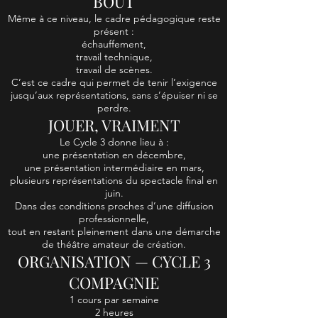
BOUT
Même à ce niveau, le cadre pédagogique reste
présent :
échauffement,
travail technique,
travail de scènes.
C’est ce cadre qui permet de tenir l’exigence
jusqu’aux représentations, sans s’épuiser ni se
perdre.
JOUER, VRAIMENT
Le Cycle 3 donne lieu à :
une présentation en décembre,
une présentation intermédiaire en mars,
plusieurs représentations du spectacle final en
juin.
Dans des conditions proches d’une diffusion
professionnelle,
tout en restant pleinement dans une démarche
de théâtre amateur de création.
ORGANISATION — CYCLE 3
COMPAGNIE
1 cours par semaine
2 heures