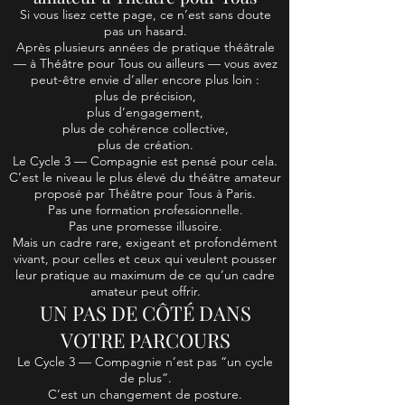
Si vous lisez cette page, ce n’est sans doute
pas un hasard.
Après plusieurs années de pratique théâtrale
— à Théâtre pour Tous ou ailleurs — vous avez
peut-être envie d’aller encore plus loin :
plus de précision,
plus d’engagement,
plus de cohérence collective,
plus de création.
Le Cycle 3 — Compagnie est pensé pour cela.
C’est le niveau le plus élevé du théâtre amateur
proposé par Théâtre pour Tous à Paris.
Pas une formation professionnelle.
Pas une promesse illusoire.
Mais un cadre rare, exigeant et profondément
vivant, pour celles et ceux qui veulent pousser
leur pratique au maximum de ce qu’un cadre
amateur peut offrir.
UN PAS DE CÔTÉ DANS
VOTRE PARCOURS
Le Cycle 3 — Compagnie n’est pas “un cycle
de plus”.
C’est un changement de posture.