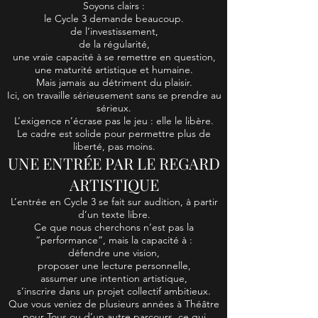
Soyons clairs :
le Cycle 3 demande beaucoup.
de l’investissement,
de la régularité,
une vraie capacité à se remettre en question,
une maturité artistique et humaine.
Mais jamais au détriment du plaisir.
Ici, on travaille sérieusement sans se prendre au
sérieux.
L’exigence n’écrase pas le jeu : elle le libère.
Le cadre est solide pour permettre plus de
liberté, pas moins.
UNE ENTRÉE PAR LE REGARD
ARTISTIQUE
L’entrée en Cycle 3 se fait sur audition, à partir
d’un texte libre.
Ce que nous cherchons n’est pas la
“performance”, mais la capacité à :
défendre une vision,
proposer une lecture personnelle,
assumer une intention artistique,
s’inscrire dans un projet collectif ambitieux.
Que vous veniez de plusieurs années à Théâtre
pour Tous ou d’un autre parcours, ce qui