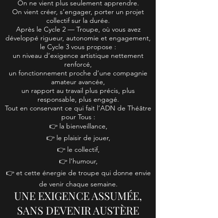
On ne vient plus seulement apprendre.
On vient créer, s’engager, porter un projet
collectif sur la durée.
Après le Cycle 2 — Troupe, où vous avez
développé rigueur, autonomie et engagement,
le Cycle 3 vous propose :
un niveau d’exigence artistique nettement
renforcé,
un fonctionnement proche d’une compagnie
amateur avancée,
un rapport au travail plus précis, plus
responsable, plus engagé.
Tout en conservant ce qui fait l’ADN de Théâtre
pour Tous :
👉 la bienveillance,
👉 le plaisir de jouer,
👉 le collectif,
👉 l’humour,
👉 et cette énergie de troupe qui donne envie
de venir chaque semaine.
UNE EXIGENCE ASSUMÉE,
SANS DEVENIR AUSTÈRE