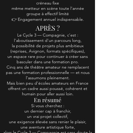
créneau fixe
même metteur en scène toute l’année
groupe à effectif limité
👉 Engagement annuel indispensable.
APRÈS ?
Le Cycle 3 — Compagnie, c’est :
l’aboutissement d’un parcours long,
la possibilité de projets plus ambitieux
(reprises, Avignon, formats spécifiques),
un espace rare pour continuer à créer sans
basculer dans une formation pro.
Cinq ans de théâtre amateur ne remplacent
pas une formation professionnelle — et nous
l’assumons pleinement.
Mais bien peu d’écoles amateurs en France
offrent un cadre aussi poussé, cohérent et
humain pour aller aussi loin.
En résumé
Si vous cherchez :
un dernier cap à franchir,
un vrai projet collectif,
une exigence élevée sans renier le plaisir,
une aventure artistique forte,
alors le Cycle 3 — Compagnie est sans doute la