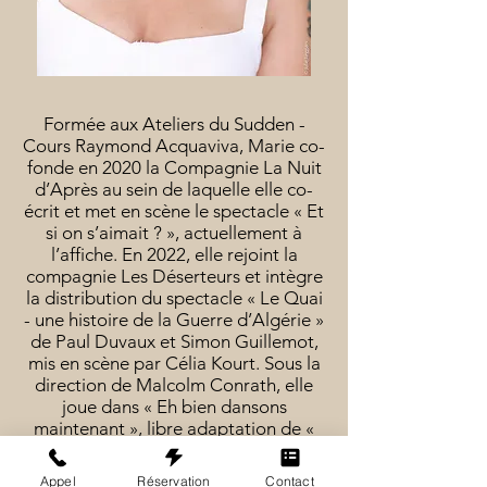
Formée aux Ateliers du Sudden -
Cours Raymond Acquaviva, Marie co-
fonde en 2020 la Compagnie La Nuit
d’Après au sein de laquelle elle co-
écrit et met en scène le spectacle « Et
si on s’aimait ? », actuellement à
l’affiche. En 2022, elle rejoint la
compagnie Les Déserteurs et intègre
la distribution du spectacle « Le Quai
- une histoire de la Guerre d’Algérie »
de Paul Duvaux et Simon Guillemot,
mis en scène par Célia Kourt. Sous la
direction de Malcolm Conrath, elle
joue dans « Eh bien dansons
maintenant », libre adaptation de «
Festen » de Thomas Vinterberg au
Théâtre des Béliers Parisiens en 2023.
Appel
Réservation
Contact