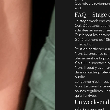
Ces retours reviennent
end.
FAQ – Stage 
Le stage week-end est
Oui. Débutants et ama
adaptée au niveau ré
Quels sont les horaire
Généralement de 10h 
l’inscription.
Peut-on participer à u
Non. La présence sur l
pleinement de la prog
Y a-t-il un spectacle p
Non. Il peut y avoir u
dans un cadre protégé
public.
Le rythme n’est-il pas
Non. Le travail alter
pauses régulières. Le
qu’à l’arrivée.
Un week-end 
pleinement