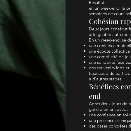
Résultat :
en un week-end, la pr
semaines de cours h
Cohésion rapi
Deux jours consécutifs
atteignable autremen
En un week-end, se d
une confiance mutuel
une écoute collective 
une complicité de je
une solidarité face aux
des souvenirs forts e
Beaucoup de participa
à d’autres stages.
Bénéfices co
end
Après deux jours de pr
généralement avec :
une confiance en soi 
une présence scéniqu
des bases concrètes d