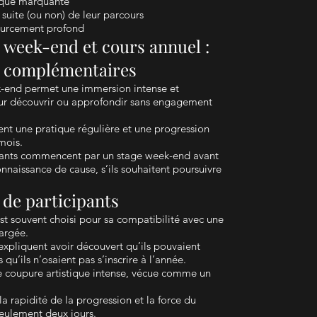
tique marquante
a suite (ou non) de leur parcours
ourcement profond
 week-end et cours annuel :
s complémentaires
k-end permet une immersion intense et
our découvrir ou approfondir sans engagement
rent une pratique régulière et une progression
mois.
ants commencent par un stage week-end avant
onnaissance de cause, s’ils souhaitent poursuivre
de participants
t souvent choisi pour sa compatibilité avec une
hargée.
 expliquent avoir découvert qu’ils pouvaient
 qu’ils n’osaient pas s’inscrire à l’année.
e coupure artistique intense, vécue comme un
a rapidité de la progression et la force du
eulement deux jours.