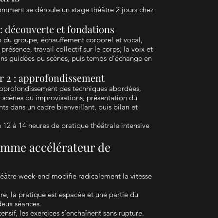
mment se déroule un stage théâtre 2 jours chez
 : découverte et fondations
on du groupe, échauffement corporel et vocal,
résence, travail collectif sur le corps, la voix et
ons guidées ou scènes, puis temps d’échange en
r 2 : approfondissement
approfondissement des techniques abordées,
ur scènes ou improvisations, présentation du
ants dans un cadre bienveillant, puis bilan et
 12 à 14 heures de pratique théâtrale intensive
comme accélérateur de
théâtre week-end modifie radicalement la vitesse
, la pratique est espacée et une partie du
 deux séances.
nsif, les exercices s’enchaînent sans rupture.