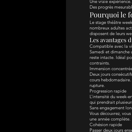
Une vraie expérience.
Des progrès mesurabl
Pourquoi le 
Le stage théâtre week
nombreux adultes acti
disposent de leurs we
Les avantages 
Compatible avec la vi
Samedi et dimanche u
reste intacte. Idéal p
contraints.
Immersion concentré
Deux jours consécutifs
cours hebdomadaire. Le
rupture.
Progression rapide
L’intensité du week-e
qui prendrait plusieur
Sans engagement lon
Vous découvrez, vous 
une année complète.
Cohésion rapide
Passer deux jours en