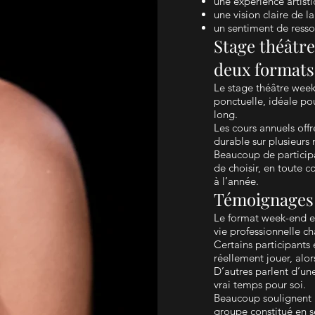
une expérience artis
une vision claire de l
un sentiment de ress
Stage théâtre
deux format
Le stage théâtre wee
ponctuelle, idéale p
long.
Les cours annuels off
durable sur plusieurs 
Beaucoup de particip
de choisir, en toute c
à l’année.
Témoignages 
Le format week-end es
vie professionnelle c
Certains participants
réellement jouer, alors
D’autres parlent d’un
vrai temps pour soi.
Beaucoup soulignent l
groupe constitué en s