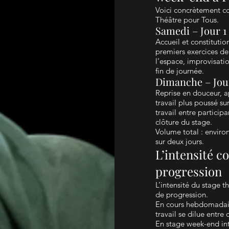
Voici concrètement co
Théâtre pour Tous.
Samedi – Jour 1
Accueil et constituti
premiers exercices de p
l’espace, improvisati
fin de journée.
Dimanche – Jou
Reprise en douceur, 
travail plus poussé s
travail entre particip
clôture du stage.
Volume total : environ
sur deux jours.
L’intensité 
progression
L’intensité du stage 
de progression.
En cours hebdomadaire
travail se dilue entre
En stage week-end inte