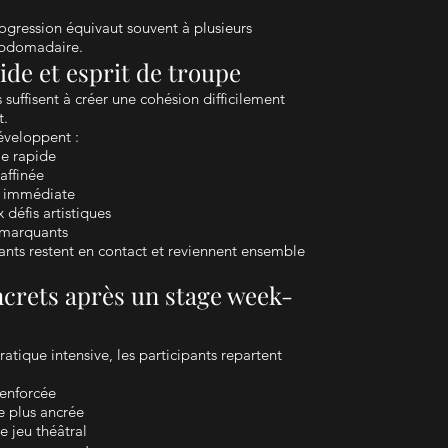
ogression équivaut souvent à plusieurs
ebdomadaire.
de et esprit de troupe
 suffisent à créer une cohésion difficilement
t.
éveloppent :
le rapide
affinée
u immédiate
 défis artistiques
t marquants
nts restent en contact et reviennent ensemble
ncrets après un stage week-
atique intensive, les participants repartent
renforcée
e plus ancrée
e jeu théâtral