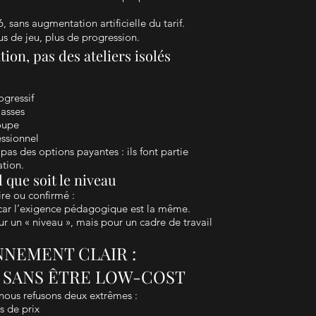
 sans augmentation artificielle du tarif.
us de jeu, plus de progression.
ion, pas des ateliers isolés
ogressif
lasses
oupe
ssionnel
as des options payantes : ils font partie
ation.
 que soit le niveau
re ou confirmé :
e, car l’exigence pédagogique est la même.
r un « niveau », mais pour un cadre de travail
NNEMENT CLAIR :
 SANS ÊTRE LOW-COST
nous refusons deux extrêmes :
rs de prix