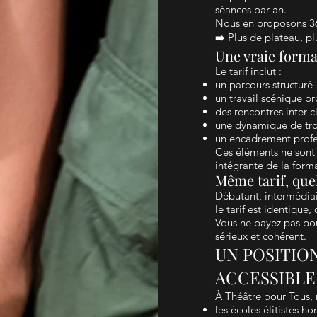
séances par an.
Nous en proposons 36,
➡️ Plus de plateau, pl
Une vraie format
Le tarif inclut :
un parcours structuré
un travail scénique pr
des rencontres inter-c
une dynamique de tr
un encadrement profe
Ces éléments ne sont p
intégrante de la form
Même tarif, quel
Débutant, intermédiai
le tarif est identiqu
Vous ne payez pas pou
sérieux et cohérent.
UN POSITIO
ACCESSIBLE
À Théâtre pour Tous, 
les écoles élitistes ho