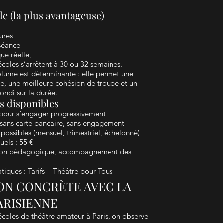
e (la plus avantageuse)
ures
 séance
ue réelle,
écoles s’arrêtent à 30 ou 32 semaines.
olume est déterminante : elle permet une
de, une meilleure cohésion de troupe et un
fondi sur la durée.
s disponibles
 pour s’engager progressivement
, sans carte bancaire, sans engagement
possibles (mensuel, trimestriel, échelonné)
uels : 55 €
ation pédagogique, accompagnement des
atiques : Tarifs – Théâtre pour Tous
ON CONCRÈTE AVEC LA
ARISIENNE
écoles de théâtre amateur à Paris, on observe