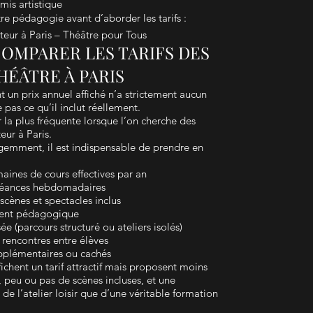
mis artistique
re pédagogie avant d’aborder les tarifs :
eur à Paris – Théâtre pour Tous
MPARER LES TARIFS DES
HÉÂTRE À PARIS
un prix annuel affiché n’a strictement aucun
e pas ce qu’il inclut réellement.
r la plus fréquente lorsque l’on cherche des
eur à Paris.
gemment, il est indispensable de prendre en
aines de cours effectives par an
 séances hebdomadaires
scènes et spectacles inclus
ment pédagogique
e (parcours structuré ou ateliers isolés)
s rencontres entre élèves
supplémentaires ou cachés
ichent un tarif attractif mais proposent moins
 peu ou pas de scènes incluses, et une
e l’atelier loisir que d’une véritable formation