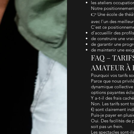
les ateliers occupatio
Notre positionnement 
👉 Une école de théât
avec l’un des meilleur
C’est ce positionneme
d’accueillir des profils
de construire une vrai
de garantir une progre
de maintenir une exige
FAQ – TARI
AMATEUR À 
Pourquoi vos tarifs so
Parce que nous privil
dynamique collective
options payantes écla
Y a-t-il des frais caché
Non. Les tarifs sont t
€) sont clairement ind
Puis-je payer en plusie
Oui. Des facilités de
soit pas un frein.
Les spectacles sont-ils