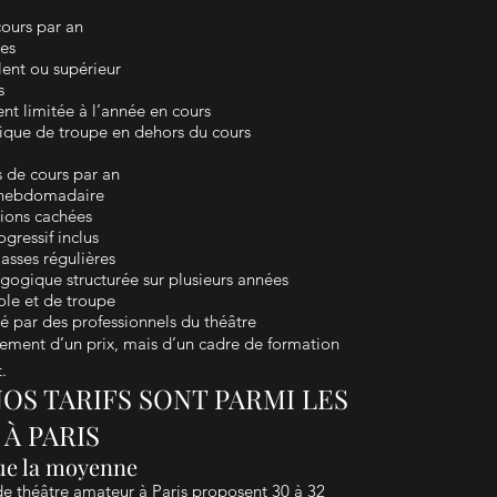
ours par an
res
lent ou supérieur
s
nt limitée à l’année en cours
que de troupe en dehors du cours
s de cours par an
e hebdomadaire
tions cachées
ogressif inclus
lasses régulières
ogique structurée sur plusieurs années
ole et de troupe
 par des professionnels du théâtre
ulement d’un prix, mais d’un cadre de formation
.
OS TARIFS SONT PARMI LES
 À PARIS
ue la moyenne
de théâtre amateur à Paris proposent 30 à 32