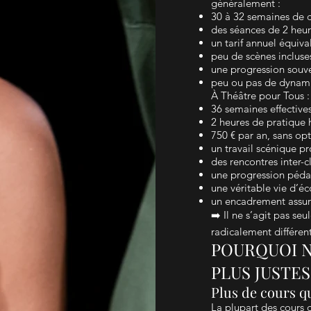
généralement :
30 à 32 semaines de c
des séances de 2 heu
un tarif annuel équiva
peu de scènes incluse
une progression souve
peu ou pas de dynami
À Théâtre pour Tous :
36 semaines effective
2 heures de pratiqu
750 € par an, sans op
un travail scénique pr
des rencontres inter-c
une progression pédag
une véritable vie d’éc
un encadrement assuré
➡️ Il ne s’agit pas se
radicalement différent
POURQUOI N
PLUS JUSTES
Plus de cours q
La plupart des cours 