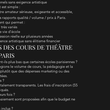
nnels sans exigence artistique
est simple :
re amateur sérieuse, exigeante et accessible,
s rapports qualité / volume / prix à Paris.
nt qui permet :
 très variés
e vie d’école
ssion réelle sur plusieurs années
nce artistique sans élitisme financier
FS DES COURS DE THÉÂTRE
PARIS
nt-ils plus bas que certaines écoles parisiennes ?
égions le volume de cours, la pédagogie et la
 plutôt que des dépenses marketing ou des
tées.
s ?
otalement transparents. Les frais d’inscription (55
iqués.
urs fois ?
 paiement sont proposées afin que le budget ne
 inclus ?