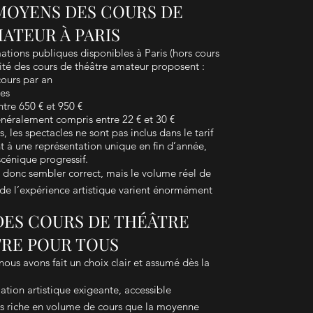
 MOYENS DES COURS DE
ATEUR À PARIS
ations publiques disponibles à Paris (hors cours
ité des cours de théâtre amateur proposent :
ours par an
res
ntre 650 € et 950 €
néralement compris entre 22 € et 30 €
les spectacles ne sont pas inclus dans le tarif
nt à une représentation unique en fin d’année,
 scénique progressif.
ut donc sembler correct, mais le volume réel de
é de l’expérience artistique varient énormément
 DES COURS DE THÉÂTRE
RE POUR TOUS
ous avons fait un choix clair et assumé dès la
tion artistique exigeante, accessible
us riche en volume de cours que la moyenne