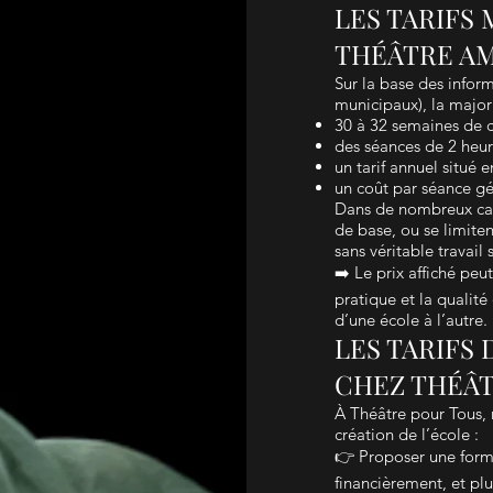
LES TARIFS
THÉÂTRE AM
Sur la base des inform
municipaux), la major
30 à 32 semaines de c
des séances de 2 heu
un tarif annuel situé e
un coût par séance gé
Dans de nombreux cas, 
de base, ou se limite
sans véritable travail
➡️ Le prix affiché pe
pratique et la qualit
d’une école à l’autre.
LES TARIFS
CHEZ THÉÂT
À Théâtre pour Tous, n
création de l’école :
👉 Proposer une forma
financièrement, et pl