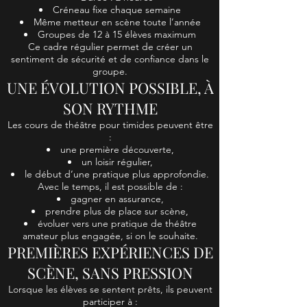
Créneau fixe chaque semaine
Même metteur en scène toute l’année
Groupes de 12 à 15 élèves maximum
Ce cadre régulier permet de créer un
sentiment de sécurité et de confiance dans le
groupe.
UNE ÉVOLUTION POSSIBLE, À
SON RYTHME
Les cours de théâtre pour timides peuvent être
:
une première découverte,
un loisir régulier,
le début d’une pratique plus approfondie.
Avec le temps, il est possible de :
gagner en assurance,
prendre plus de place sur scène,
évoluer vers une pratique de théâtre
amateur plus engagée, si on le souhaite.
PREMIÈRES EXPÉRIENCES DE
SCÈNE, SANS PRESSION
Lorsque les élèves se sentent prêts, ils peuvent
participer à :