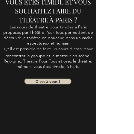
VOUS ÊTES TIMIDE ET VOUS
SOUHAITEZ FAIRE DU
THÉÂTRE À PARIS ?
Les cours de théâtre pour timides à Paris
proposés par Théâtre Pour Tous permettent de
découvrir le théâtre en douceur, dans un cadre
respectueux et humain.
👉 Il est possible de faire un cours d’essai pour
rencontrer le groupe et le metteur en scène.
Rejoignez Théâtre Pour Tous et osez le théâtre,
même si vous êtes timide, à Paris.
C'est à vous !