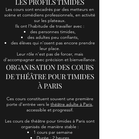
LES PROFILS TIMIDES
Les cours sont encadrés par des metteurs en
scène et comédiens professionnels, en activité
sur les plateaux.
Ils ont l’habitude de travailler avec :
des personnes timides,
des adultes peu confiants,
des élèves qui n’osent pas encore prendre
leur place.
Leur rôle n’est pas de forcer, mais
d’accompagner avec précision et bienveillance.
ORGANISATION DES COURS
DE THÉÂTRE POUR TIMIDES
À PARIS
Ces cours constituent souvent une première
porte d’entrée vers le
théâtre adulte à Paris
,
accessible et progressif.
Les cours de théâtre pour timides à Paris sont
organisés de manière stable :
1 cours par semaine
Durée : 2 heures