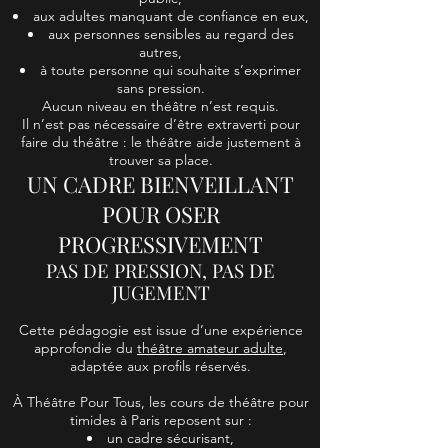
aux adultes manquant de confiance en eux,
aux personnes sensibles au regard des
autres,
à toute personne qui souhaite s’exprimer
sans pression.
Aucun niveau en théâtre n’est requis.
Il n’est pas nécessaire d’être extraverti pour
faire du théâtre : le théâtre aide justement à
trouver sa place.
UN CADRE BIENVEILLANT
POUR OSER
PROGRESSIVEMENT
PAS DE PRESSION, PAS DE
JUGEMENT
Cette pédagogie est issue d’une expérience
approfondie du
théâtre amateur adulte
,
adaptée aux profils réservés.
À Théâtre Pour Tous, les cours de théâtre pour
timides à Paris reposent sur :
un cadre sécurisant,