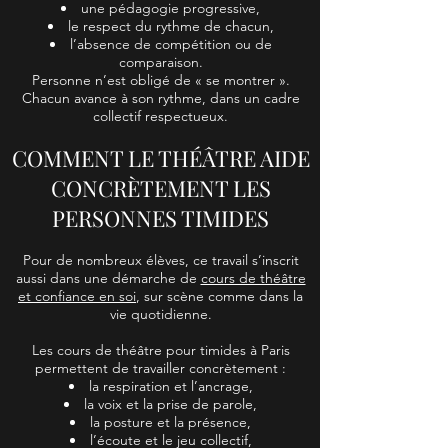
une pédagogie progressive,
le respect du rythme de chacun,
l’absence de compétition ou de
comparaison.
Personne n’est obligé de « se montrer ».
Chacun avance à son rythme, dans un cadre
collectif respectueux.
COMMENT LE THÉÂTRE AIDE
CONCRÈTEMENT LES
PERSONNES TIMIDES
Pour de nombreux élèves, ce travail s’inscrit
aussi dans une démarche de
cours de théâtre
et confiance en soi
, sur scène comme dans la
vie quotidienne.
Les cours de théâtre pour timides à Paris
permettent de travailler concrètement :
la respiration et l’ancrage,
la voix et la prise de parole,
la posture et la présence,
l’écoute et le jeu collectif,