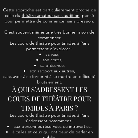
Cette approche est particulièrement proche de
celle du
théâtre amateur sans audition
, pensé
pour permettre de commencer sans pression.
C’est souvent même une très bonne raison de
commencer.
Les cours de théâtre pour timides à Paris
permettent d’explorer :
sa voix,
son corps,
sa présence,
son rapport aux autres,
sans avoir à se forcer ni à se mettre en difficulté
brutalement.
À QUI S’ADRESSENT LES
COURS DE THÉÂTRE POUR
TIMIDES À PARIS ?
Les cours de théâtre pour timides à Paris
s’adressent notamment :
aux personnes réservées ou introverties,
à celles et ceux qui ont peur de parler en
public,