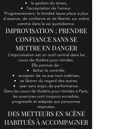
la gestion du stress,
l’acceptation de l’erreur.
Progressivement, la timidité laisse place à plus
d’aisance, de confiance et de liberté, sur scène
comme dans la vie quotidienne.
IMPROVISATION : PRENDRE
CONFIANCE SANS SE
METTRE EN DANGER
L’improvisation est un outil central dans les
cours de théâtre pour timides.
Elle permet de :
lâcher le contrôle,
accepter de ne pas tout maîtriser,
se libérer du regard des autres,
oser sans enjeu de performance.
Dans les cours de théâtre pour timides à Paris,
les exercices sont toujours encadrés,
progressifs et adaptés aux personnes
réservées.
DES METTEURS EN SCÈNE
HABITUÉS À ACCOMPAGNER