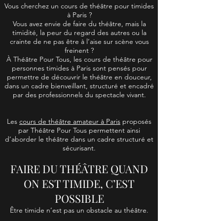
Vous cherchez un cours de théâtre pour timides
à Paris ?
Vous avez envie de faire du théâtre, mais la
timidité, la peur du regard des autres ou la
crainte de ne pas être à l’aise sur scène vous
freinent ?
À Théâtre Pour Tous, les cours de théâtre pour
personnes timides à Paris sont pensés pour
permettre de découvrir le théâtre en douceur,
dans un cadre bienveillant, structuré et encadré
par des professionnels du spectacle vivant.
Les
cours de théâtre amateur à Paris
proposés
par Théâtre Pour Tous permettent ainsi
d’aborder le théâtre dans un cadre structuré et
sécurisant.
FAIRE DU THÉÂTRE QUAND
ON EST TIMIDE, C’EST
POSSIBLE
Être timide n’est pas un obstacle au théâtre.