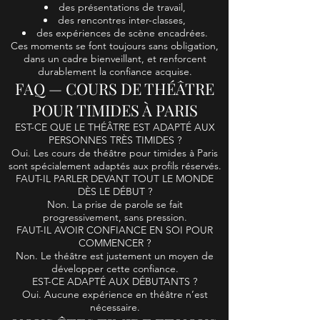
des présentations de travail,
des rencontres inter-classes,
des expériences de scène encadrées.
Ces moments se font toujours sans obligation,
dans un cadre bienveillant, et renforcent
durablement la confiance acquise.
FAQ — COURS DE THÉÂTRE
POUR TIMIDES À PARIS
EST-CE QUE LE THÉÂTRE EST ADAPTÉ AUX
PERSONNES TRÈS TIMIDES ?
Oui. Les cours de théâtre pour timides à Paris
sont spécialement adaptés aux profils réservés.
FAUT-IL PARLER DEVANT TOUT LE MONDE
DÈS LE DÉBUT ?
Non. La prise de parole se fait
progressivement, sans pression.
FAUT-IL AVOIR CONFIANCE EN SOI POUR
COMMENCER ?
Non. Le théâtre est justement un moyen de
développer cette confiance.
EST-CE ADAPTÉ AUX DÉBUTANTS ?
Oui. Aucune expérience en théâtre n’est
nécessaire.