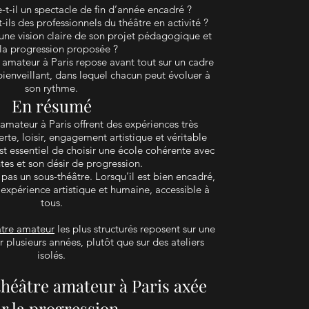
-t-il un spectacle de fin d’année encadré ?
t-ils des professionnels du théâtre en activité ?
e une vision claire de son projet pédagogique et
la progression proposée ?
 amateur à Paris repose avant tout sur un cadre
bienveillant, dans lequel chacun peut évoluer à
son rythme.
En résumé
amateur à Paris offrent des expériences très
rte, loisir, engagement artistique et véritable
est essentiel de choisir une école cohérente avec
ntes et son désir de progression.
pas un sous-théâtre. Lorsqu’il est bien encadré,
e expérience artistique et humaine, accessible à
tous.
âtre amateur
les plus structurés reposent sur une
 plusieurs années, plutôt que sur des ateliers
isolés.
théâtre amateur à Paris axée
r la progression