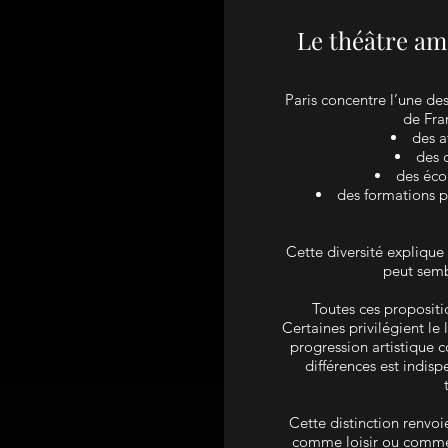
Le théâtre ama
Paris concentre l’une des
de Fra
des a
des 
des éco
des formations p
Cette diversité expliqu
peut semb
Toutes ces propositi
Certaines privilégient le 
progression artistique 
différences est indisp
Cette distinction renvo
comme loisir ou comme