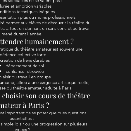
 les spectacles ne se valent pas :
durée et ambition variables
nditions techniques inégales
ésentation plus ou moins professionnels
ré permet aux élèves de découvrir la réalité du
 trac, tout en donnant un sens concret au travail
mené durant l’année.
’attendre humainement ?
pratique du théâtre amateur est souvent une
périence collective forte :
création de liens durables
dépassement de soi
confiance retrouvée
plaisir du travail en groupe
maine, alliée à une exigence artistique réelle,
hesse du théâtre amateur adulte à Paris.
choisir son cours de théâtre
mateur à Paris ?
l est important de se poser quelques questions
essentielles :
simple loisir ou une progression sur plusieurs
années ?