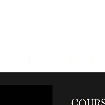
Théâtre pour Tous
Cours de Théâtre et d'Improvisation
Amateur /
Professionnel
re amateur
Improvisation
Stages
Dev
COURS